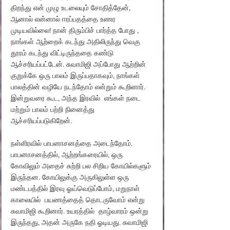
திறந்து என் முழு உடலையும் சோதித்தேன், 
ஆனால் என்னால் ஈரப்பதத்தை உணர 
முடியவில்லை! நான் திரும்பிச் பார்த்த போது , ​​
நாங்கள் ஆற்றைக் கடந்து அதிலிருந்து வெகு  
தூரம் கடந்து விட்டிருந்ததை கண்டு 
ஆச்சரியப்பட்டேன். சுவாமிஜி அப்போது ஆற்றின் 
குறுக்கே ஒரு பாலம் இருப்பதாகவும், நாங்கள் 
பாலத்தின் வழியே நடந்தோம் என்றும் கூறினார். 
இன்றுவரை கூட, அந்த இரவில்  எங்கள் நடை 
மற்றும் பாலம் பற்றி நினைத்து 
ஆச்சரியப்படுகிறேன்.
நள்ளிரவில் பாபனாசனத்தை அடைந்தோம். 
பாபனாசனத்தில், ஆற்றங்கரையில், ஒரு 
கோவிலும் அதைச் சுற்றி பல சிறிய கோயில்களும் 
இருந்தன. கோயிலுக்கு அருகிலுள்ள ஒரு 
மண்டபத்தில் இரவு ஓய்வெடுப்போம், மறுநாள் 
காலையில்  பயணத்தைத் தொடருவோம் என்று 
சுவாமிஜி கூறினார். உயரத்தில்  தாழ்வாரம் ஒன்று 
இருந்தது, அதன் அருகே நதி ஓடியது. சுவாமிஜி 