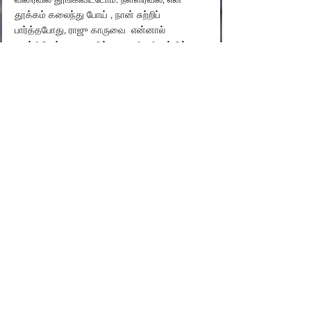
தூக்கம் கலைந்து போய் , நான் சுற்றிப் 
பார்த்தபோது, ​​ராஜு காருவை  என்னால் 
கண்டுபிடிக்க முடியவில்லை. அதே நேரத்தில், 
யாரோ ஒருவர், “சுவாமி! சுவாமி! ” ஆற்றில் 
இருந்து கத்துவது கேட்டது . ராஜு காரு  ஆற்றில் 
மூழ்கி இருக்கலாம் என்று நான் பயந்து 
சுவாமிஜியை எழுப்பினேன். சுவாமிஜி கண்களை 
திறந்து என்ன நடந்தது என்று கேட்டார். ராஜு 
காரு நீரில்  மூழ்கி கொண்டிருப்பதாகவும் 
,எனக்கு நீச்சல் தெரியாதலால் ஸ்வாமிஜி தான் 
அவரை காப்பாற்ற வேண்டும் என்றும் கூறினேன் 
.சுவாமிஜி அந்த நதி நீரை பார்த்துவிட்டு “ 
அவன் 
இறந்து போக மாட்டான்
 “ என்று கூறி விட்டு 
மீண்டும் தூங்க சென்று விட்டார் . ராஜு 
காருவிக்கு எதுவும் ஆகி விட்டால் நான் தான் 
அவர் குடும்பத்திற்கு பதில் சொல்ல வேண்டி 
இருக்கும் என்று பயந்தேன். வேறு வழி இல்லாமல் 
நான் நீரில் இறங்குவதற்கு தயாரானேன்.என்னை 
தைரிய படுத்திகொண்டிருந்த போது ராஜுகாரு 
என் பின் புறத்திலிருந்து வந்து என் அருகில் வந்து 