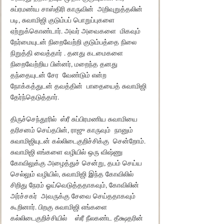
சுப்ரமண்ய சாஸ்திரி காருவின்  அறிவுறுத்தலின் 
படி, சுவாமிஜி குடும்பப் பொறுப்புகளை 
ஏற்றுக்கொண்டார். அவர் அவைகளை  மிகவும் 
நேர்மையுடன் நிறைவேற்றி குடும்பத்தை நிலை 
நிறுத்தி வைத்தார் . தனது கடமைகளை 
நிறைவேற்றிய பின்னர், மறைந்த தனது  
தந்தையுடன் சேர  வேண்டும் என்ற 
நோக்கத்துடன் தவத்தின்  பாதையைத் சுவாமிஜி 
தேர்ந்தெடுத்தார்.
திருச்செந்தூரில்  ஸ்ரீ சுப்பிரமணிய சுவாமியை  
தரிசனம் செய்தபின், ராஜு காருவும்  நானும் 
சுவாமிஜியுடன் கல்லிடைகுறிச்சிக்கு  சென்றோம். 
சுவாமிஜி எங்களை வழியில் ஒரு விஷ்ணு 
கோவிலுக்கு அழைத்துச் சென்று, தபம் செய்ய  
செல்லும் வழியில், சுவாமிஜி இந்த கோவிலில் 
சிறிது நேரம் ஓய்வெடுத்ததாகவும், கோவிலின் 
அர்ச்சகர்  அவருக்கு சேவை செய்ததாகவும் 
கூறினார். பிறகு சுவாமிஜி எங்களை 
கல்லிடைகுறிச்சியில்    ஸ்ரீ நீலகண்ட தீக்ஷதரின்  