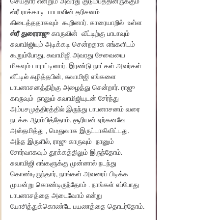
செய்தார் என்றும் அவரது குடும்பத்தினருக்கும் 
ஸ்ரீ ராக்காடி  பாபாவின் தரிசனம் 
கிடைத்ததாகவும்  கூறினார். காரையாறில்  உள்ள 
ஸ்ரீ துரைராஜு
 காருவின்  வீட்டிற்கு பாபாவும் 
சுவாமிஜியும் அடிக்கடி சென்றதாக எங்களிடம் 
கூறும்போது, ​​சுவாமிஜி அவரது சேவையை 
மிகவும் பாராட்டினார். இரண்டு நாட்கள் அவர்கள்  
வீட்டில் கழித்தபின், சுவாமிஜி எங்களை 
பாபனாசனத்திற்கு அழைத்து சென்றார். ராஜு 
காருவும்  நானும் சுவாமிஜியுடன் சேர்ந்து 
அம்பசமுத்திரத்தில் இருந்து பாபனாசனம் வரை 
நடக்க ஆரம்பித்தோம். சூரியன் ஏற்கனவே 
அஸ்தமித்து , மெதுவாக இருட்டாகிவிட்டது. 
அந்த இருளில், ராஜு காருவும்  நானும் 
சோர்வாகவும் தூக்கத்திலும் இருந்தோம். 
சுவாமிஜி எங்களுக்கு முன்னால் நடந்து 
கொண்டிருந்தார், நாங்கள் அவரைப் பிடிக்க 
முயன்று கொண்டிருந்தோம் . ​​நாங்கள் எப்போது 
பாபனாசத்தை அடைவோம் என்று 
யோசித்துக்கொண்டே பயணத்தை தொடர்தோம்.