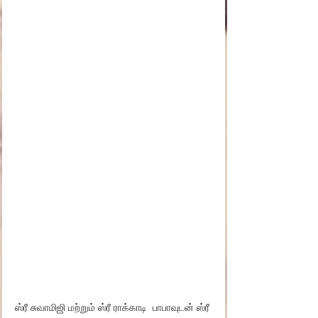
ஸ்ரீ சுவாமிஜி மற்றும் ஸ்ரீ ராக்காடி  பாபாவுடன் ஸ்ரீ 