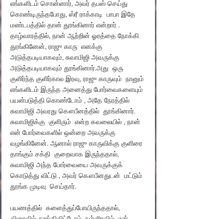
எங்களிடம் சொன்னார், அவர் தபஸ் செய்து 
கொண்டிருந்தபோது, ​​ஸ்ரீ ராக்காடி  பாபா இதே 
மண்டபத்தில் தான் தூங்கினார் என்றார் . 
தாழ்வாரத்தில், நான் ஆற்றின் ஓரத்தை நோக்கி 
தூங்கினேன், ராஜு காரு  எனக்கு 
அடுத்தபடியாகவும், சுவாமிஜி அவருக்கு 
அடுத்தபடியாகவும் தூங்கினார்.அது  ஒரு 
குளிர்ந்த குளிர்கால இரவு, ராஜு காருவும்  நானும் 
எங்களிடம் இருந்த அனைத்து போர்வைகளையும் 
பயன்படுத்தி கொண்டோம் , அதே நேரத்தில் 
சுவாமிஜி அவரது கௌபீனத்தில்  தூங்கினார். 
சுவாமிஜிக்கு  குளிரும்  என்ற கவலையில் , நான் 
என் போர்வைகளில் ஒன்றை அவருக்கு 
வழங்கினேன். ஆனால் ராஜு காருவிக்கு குளிரை 
தாங்கும் சக்தி  குறைவாக இருந்ததால், 
சுவாமிஜி அந்த போர்வையை அவருக்குக் 
கொடுத்து விட்டு , அவர் கௌபீனதுடன்  மட்டும்  
தூங்க முடிவு  செய்தார்.
பயணத்தில்  களைத்துப்போயிருந்ததால், 
விரைவில் தூங்கிவிட்டோம். நள்ளிரவில், என் 