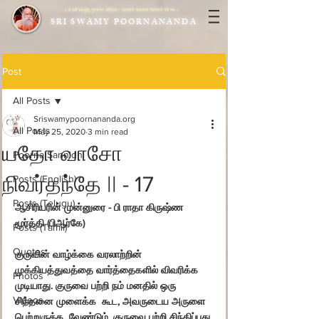
|| या देवी सर्वभूतेषु गुरुरूपेण संस्थिता। नमस्तस्यै नमस्तस्यै नमस्तस्यै नमो नमः ||
SRI SWAMY POORNANANDA
Post
All Posts
Sriswamypoornananda.org
All Posts
May 25, 2020
3 min read
யதோ வாசோ
Poorna Sannidhi
நிவர்தந்தே || - 17
Posts (English)
Posts (Telugu)
ஆசிரியரின் முன்னுரை - பி ராதா கிருஷ்ண 
மூர்த்தி (பிஆர்கே)
Posts (Tamil)
Quotes
குருவின் வாழ்க்கை வரலாற்றின்  
முக்கியத்துவத்தை வார்த்தைகளில் விவரிக்க  
Photos
முடியாது. குருவை பற்றி நம் மனதில் ஒரு 
Videos
சிந்தனை முளைக்க  கூட, அவருடைய அருளை 
பெற்றுருக்க  வேண்டும். குருவை பற்றி சிந்திப்பது 