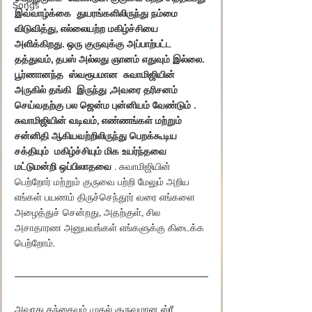
Songs
இவ்வாழ்க்கை  துயரங்களிலிருந்து நம்மை 
விடுவித்து, எல்லையற்ற மகிழ்ச்சியை 
அளிக்கிறது. ஒரு குருவுக்கு அப்பாற்பட்ட 
தத்துவம், தபஸ் அல்லது ஞானம் எதுவும் இல்லை. 
பூர்ணானந்த  ஸ்வரூபமான  சுவாமிஜியின் 
அருகில் தங்கி  இருந்து ,அவரை தரிசனம் 
செய்வதற்கு பல ஜென்ம புன்னியம் வேண்டும் . 
சுவாமிஜியின் வடிவம், எண்ணங்கள் மற்றும் 
சன்னிதி ஆகியவற்றிலிருந்து பெறக்கூடிய 
சக்தியும்  மகிழ்ச்சியும் மிக உயர்ந்தவை 
மட்டுமன்றி ஒப்பிலாதவை
 . சுவாமிஜியின் 
பெற்றோர் மற்றும் குருவை பற்றி மேலும் அறிய 
எங்கள் பயணம் திருச்செந்தூர் வரை எங்களை 
அழைத்துச் சென்றது, அதற்குள், சில 
அசாதாரண அனுபவங்கள் எங்களுக்கு கிடைக்க 
பெற்றோம்.
அவரது தந்தையும் முதல் குருவுமான ஸ்ரீ 