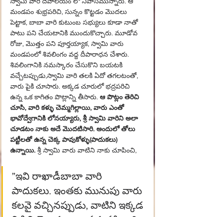
స్వామి వారి దేవాలయం లో నివాసమున్నారు. ఆ 
మండపం శుభ్రపరిచి, సున్నం కొట్టడం మొదలు 
పెట్టాక, బాబా వారి కుటుంబ సభ్యులు కూడా నాతో 
పాటు పని చేయటానికి ముందుకొచ్చారు. మూడోవ 
రోజు, మొత్తం పని పూర్తయ్యాక, స్వామి వారు 
మండపంలో శివలింగం వద్ద దీపారాధన చేశారు. 
శివలింగానికి నమస్కారం చేసుకొని బయటకి 
వచ్చేటప్పుడు,స్వామి వారి తలకి ఏదో తగలటంతో, 
వారు పైకి చూసారు. అక్కడ చూరులో భద్రపరిచి 
ఉన్న ఒక కాగితం పొట్లాన్ని తీసారు. 
ఆ పొట్లం తెరిచి 
చూసి, వారి కళ్ళు చెమ్మగిల్లాయి, వారు ఎంతో 
భావోద్వేగానికి లోనయ్యారు, శ్రీ స్వామి వారిని అలా 
చూడటం నాకు అదే మొదటిసారి. అందులో తోలు 
పట్టీలతో ఉన్న చెక్క పావుకోళ్ళు(పాదుకలు) 
ఉన్నాయి.
 శ్రీ స్వామి వారు వాటిని నాకు చూపించి, 
”ఇవి రాఖాడీబాబా వారి 
పాదుకలు. ఇంతకు మునుపు వారు 
కలవై వచ్చినప్పుడు, వాటిని ఇక్కడ 