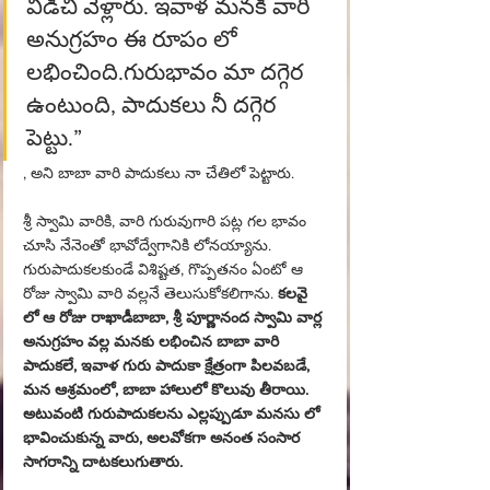
విడిచి వెళ్లారు. ఇవాళ మనకి వారి 
అనుగ్రహం ఈ రూపం లో 
లభించింది.గురుభావం మా దగ్గెర 
ఉంటుంది, పాదుకలు నీ దగ్గెర 
పెట్టు.”
, అని బాబా వారి పాదుకలు నా చేతిలో పెట్టారు.
శ్రీ స్వామి వారికి, వారి గురువుగారి పట్ల గల భావం 
చూసి నేనెంతో భావోద్వేగానికి లోనయ్యాను. 
గురుపాదుకలకుండే విశిష్టత, గొప్పతనం ఏంటో ఆ 
రోజు స్వామి వారి వల్లనే తెలుసుకోకలిగాను. 
కలవై 
లో ఆ రోజు రాఖాడీబాబా, శ్రీ పూర్ణానంద స్వామి వార్ల 
అనుగ్రహం వల్ల మనకు లభించిన బాబా వారి 
పాదుకలే, ఇవాళ గురు పాదుకా క్షేత్రంగా పిలవబడే, 
మన ఆశ్రమంలో, బాబా హాలులో కొలువు తీరాయి. 
అటువంటి గురుపాదుకలను ఎల్లప్పుడూ మనసు లో 
భావించుకున్న వారు, అలవోకగా అనంత సంసార 
సాగరాన్ని దాటకలుగుతారు.