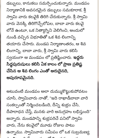
డబ్బులు, కానుకలు సమర్పించుకున్నారు. మండపం 
నిర్మాణానికి అవసరమైన డబ్బులు సమకూరాక, శ్రీ 
స్వామి వారు కలవైకి తిరిగి చేరుకున్నారు. శ్రీ స్వామి 
వారు వెనక్కి తిరిగొచ్చేలోపల, బాబా వారు కలవై 
లోనే ఉంటూ, ఒక నిత్యాగ్నిని వెలిగించి, అందులో 
నుండి వచ్చిన విభూతితో ఒక శివ లింగాన్ని 
తయారు చేసారు. మండప నిర్మాణాంతరం, ఆ శివ 
లింగాన్ని, బాబా వారు, శ్రీ స్వామి వారు కలిసి 
స్వయంగా ఆ మండపం లో ప్రతిష్టించారు.
 ఇద్దరు 
సిద్ధపురుషులు కలిసి ఏక కాలం లో ప్రాణ ప్రతిష్ట 
చేసిన ఆ శివ లింగం ఎంతో అరుదైనది, 
అపురూపమైనది.
అటువంటి మండపం అలా దుమ్ముకొట్టుకుపోవటం 
చూసి, స్వామివారు నాతో, “ఇది రాఖాడీబాబా వారి 
సంకల్పంతో నిర్మించబడింది, దీన్ని శుభ్రం చేసి, 
దీపారాధన చేస్తే, మనకు వారి అనుగ్రహం లభిస్తుంది” 
అన్నారు. మండపాన్ని శుభ్రపరిచే పనిలో స్వామి 
వారు, నేను కలవైలో మూడు రోజుల పాటు 
ఉన్నాము. 
స్వామివారు 
సమీపం లో ఒక సుబ్రమణ్య 