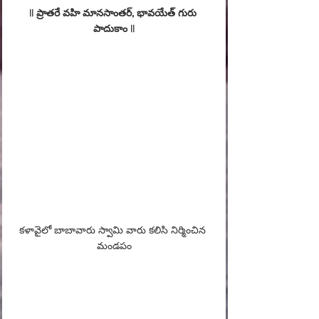
|| ప్రాతరే వహి మానసాంతర్, 
భావయేత్ 
గురు 
పాదుకాం ||
కళావైలో బాబావారు స్వామి వారు కలిసి నిర్మించిన 
మండపం