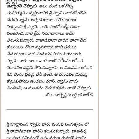
Songs
ఉన్నారని చెప్పారు
. అటు వంటి ఒక గొప్ప 
మహాత్ముని జన్మస్థానానికి శ్రీ స్వామి వారితో కలిసి 
చేరుకున్నాను. అక్కడ బాబా వారి కుటుంబ 
సభ్యులని శ్రీ స్వామి వారు ఎంతో ఆత్మీయంగా 
పలకరించి, వారి క్షేమ సమాచారాలు అడిగి 
తెలుసుకున్నారు. రాఖాడీబాబా వారిది చాలా పేద 
కుటుంబం. రోజూ వ్యవసాయ కూలీ పనులు 
చేసుకుంటూ వారి మనుగడ సాగించుకుంటారు. 
స్వామి వారు బాబా వారి ఇంటి సమీపం లో ఒక 
మండపం వద్దకు తీసుకువెళ్లారు. ఆ మండపం లో ఒక 
శివ లింగం ప్రతిష్ట చేసి ఉంది. ఆ మండపం దుమ్ము 
కొట్టుకుపోయి ఉండటం చూసి, స్వామి వారు 
చింతించి, ఆ మండపం వెనుక కథను నాతో చెప్పారు. 
- బి రాధాకృష్ణమూర్తి (బి.ఆర్.కె)
శ్రీ పూర్ణానంద స్వామి వారు 1965వ సంవత్సరం లో 
శ్రీ రాఖాడీబాబా వారిని కలుసుకున్నారు. బాణతీర్థ 
జలపాత సమీపంలో ఉన్న వరుణ గుహలో స్వామి 