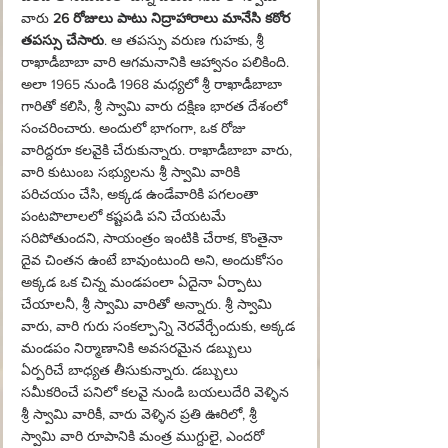
వారు 
26 రోజులు పాటు నిద్రాహారాలు మానేసి కఠోర 
తపస్సు చేసారు
. ఆ తపస్సు వరుణ గుహకు, శ్రీ 
రాఖాడీబాబా వారి ఆగమనానికి ఆహ్వానం పలికింది. 
అలా 1965 నుండి 1968 మధ్యలో శ్రీ రాఖాడీబాబా 
గారితో కలిసి, శ్రీ స్వామి వారు దక్షిణ భారత దేశంలో 
సంచరించారు. అందులో భాగంగా, ఒక రోజు 
వారిద్దరూ కలవైకి చేరుకున్నారు. రాఖాడీబాబా వారు, 
వారి కుటుంబ సభ్యులను శ్రీ స్వామి వారికి 
పరిచయం చేసి, అక్కడ ఉండేవారికి పగలంతా 
పంటపొలాలలో కష్టపడి పని చేయటమే 
సరిపోతుందని, సాయంత్రం ఇంటికి చేరాక, కొంతైనా 
దైవ చింతన ఉంటే బావుంటుంది అని, అందుకోసం 
అక్కడ ఒక చిన్న మండపంలా ఏదైనా ఏర్పాటు 
చేయాలనీ, శ్రీ స్వామి వారితో అన్నారు. శ్రీ స్వామి 
వారు, వారి గురు సంకల్పాన్ని నెరవేర్చేందుకు, అక్కడ 
మండపం నిర్మాణానికి అవసరమైన డబ్బులు 
ఏర్పరిచే బాధ్యత తీసుకున్నారు. డబ్బులు 
సమీకరించే పనిలో కలవై నుండి బయలుదేరి వెళ్ళిన 
శ్రీ స్వామి వారికీ, వారు వెళ్ళిన ప్రతి ఊరిలో, శ్రీ 
స్వామి వారి రూపానికి మంత్ర ముగ్దులై, ఎందరో 