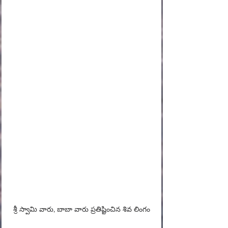
శ్రీ స్వామి వారు, బాబా వారు ప్రతిష్టించిన శివ లింగం