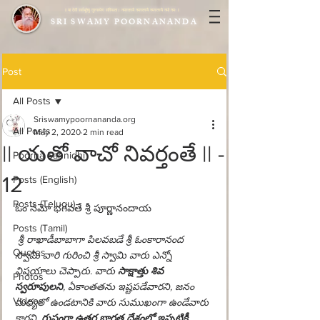
|| या देवी सर्वभूतेषु गुरुरूपेण संस्थिता। नमस्तस्यै नमस्तस्यै नमस्तस्यै नमो नमः ||
SRI SWAMY POORNANANDA
Post
All Posts
Sriswamypoornananda.org
All Posts
May 2, 2020
2 min read
|| యతో వాచో నివర్తంతే || -
Poorna Sannidhi
12
Posts (English)
Posts (Telugu)
ఓం నమో భగవతే శ్రీ పూర్ణానందాయ
Posts (Tamil)
శ్రీ రాఖాడీబాబాగా పిలవబడే శ్రీ ఓంకారానంద 
Quotes
స్వామి వారి గురించి శ్రీ స్వామి వారు ఎన్నో 
విషయాలు చెప్పారు. వారు 
సాక్షాత్తు శివ 
Photos
స్వరూపులని
, ఏకాంతతను ఇష్టపడేవారని, జనం 
Videos
మధ్యలో ఉండటానికి వారు సుముఖంగా ఉండేవారు 
కారని, 
గుప్తంగా ఉత్తర భారత దేశంలో ఇప్పటికీ 