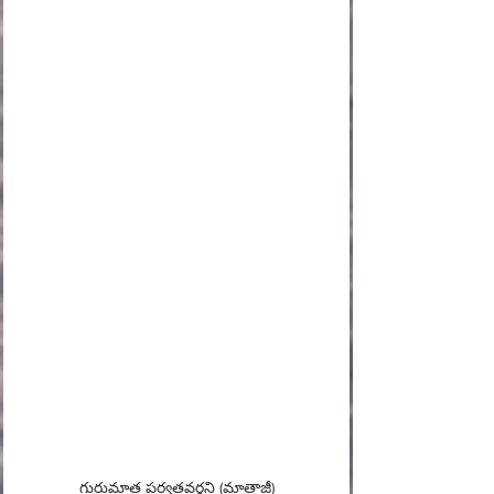
గురుమాత పర్వతవర్ధని (మాతాజీ)