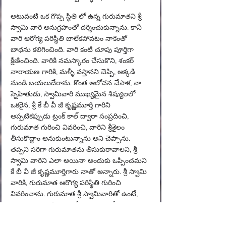
అటువంటి ఒక గొప్ప స్థితి లో ఉన్న గురుమాతని శ్రీ 
స్వామి వారి అనుగ్రహంతో దర్శించుకున్నాను. కానీ 
వారి ఆరోగ్య పరిస్థితి బాలేకపోవటం నాకెంతో 
బాధను కలిగించింది. వారి కంటి చూపు పూర్తిగా 
క్షీణించింది. వారికి నమస్కారం చేసుకొని, శంకర్ 
నారాయణ గారికి, మళ్ళీ వస్తానని చెప్పి, అక్కడి 
నుండి బయలుదేరాను. కొంత ఆలోచన చేసాక, నా 
స్నెహితుడు, స్వామివారి ముఖ్యమైన శిష్యులలో 
ఒకరైన, శ్రీ కే బీ వీ జీ కృష్ణమూర్తి గారిని 
అప్పటికప్పుడు ట్రంక్ కాల్ ద్వారా సంప్రదించి, 
గురుమాత గురించి వివరించి, వారిని శ్రీశైలం 
తీసుకొద్దాం అనుకుంటున్నాను అని చెప్పాను. 
తప్పని సరిగా గురుమాతను తీసుకురావాలని, శ్రీ 
స్వామి వారిని ఎలా అయినా అందుకు ఒప్పించమని 
కే బీ వీ జీ కృష్ణమూర్తిగారు నాతో అన్నారు. శ్రీ స్వామి 
వారికి, గురుమాత ఆరొగ్య పరిస్థితి గురించి 
వివరించాను. గురుమాత శ్రీ స్వామివారితో ఉంటే, 
స్వామి వారి మహిమలతో వారు వెంటనే 
కోలుకుంటారు అనే ఆలోచన వచ్చి అదే విషయాన్నీ 