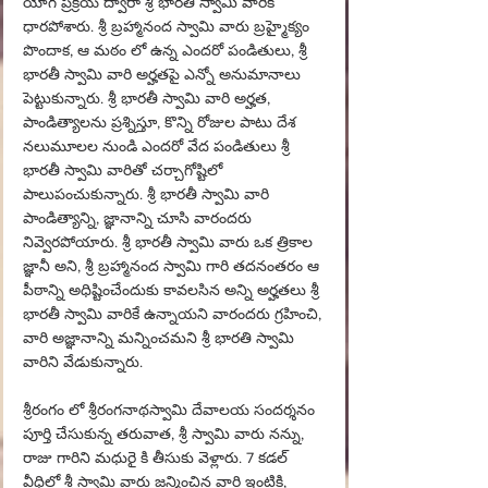
యోగ ప్రక్రియ ద్వారా శ్రీ భారతి స్వామి వారికి 
ధారపోశారు. శ్రీ బ్రహ్మానంద స్వామి వారు బ్రహ్మైక్యం 
పొందాక, ఆ 
మఠం 
లో ఉన్న ఎందరో పండితులు, శ్రీ 
భారతీ స్వామి వారి అర్హతపై ఎన్నో అనుమానాలు 
పెట్టుకున్నారు. శ్రీ భారతీ స్వామి వారి అర్హత, 
పాండిత్యాలను ప్రశ్నిస్తూ, కొన్ని రోజుల పాటు దేశ 
నలుమూలల నుండి ఎందరో వేద పండితులు శ్రీ 
భారతీ స్వామి వారితో చర్చాగోష్టిలో 
పాలుపంచుకున్నారు. శ్రీ భారతీ స్వామి వారి 
పాండిత్యాన్ని, జ్ఞానాన్ని చూసి వారందరు 
నివ్వెరపోయారు. శ్రీ భారతీ స్వామి వారు ఒక త్రికాల 
జ్ఞానీ అని, శ్రీ బ్రహ్మానంద స్వామి గారి తదనంతరం ఆ 
పీఠాన్ని అధిష్టించేందుకు కావలసిన అన్ని అర్హతలు శ్రీ 
భారతీ స్వామి వారికే ఉన్నాయని వారందరు గ్రహించి, 
వారి అజ్ఞానాన్ని మన్నించమని శ్రీ భారతి స్వామి 
వారిని వేడుకున్నారు.
శ్రీరంగం లో శ్రీరంగనాథస్వామి దేవాలయ సందర్శనం 
పూర్తి చేసుకున్న తరువాత, శ్రీ స్వామి వారు నన్ను, 
రాజు గారిని మధురై కి తీసుకు వెళ్లారు. 7 కడల్ 
వీధిలో శ్రీ స్వామి వారు జన్మించిన వారి ఇంటికి, 