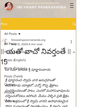
|| या देवी सर्वभूतेषु गुरुरूपेण संस्थिता। नमस्तस्यै नमस्तस्यै नमस्तस्यै नमो नमः ||
SRI SWAMY POORNANANDA
Post
All Posts
Sriswamypoornananda.org
All Posts
May 12, 2020
4 min read
|| యతో వాచో నివర్తంతే || -
Poorna Sannidhi
15
Posts (English)
Posts (Telugu)
ఓం నమో భగవతే శ్రీ పూర్ణానందాయ
Posts (Tamil)
శ్రీ పూర్ణానంద స్వామి వారి అనుగ్రహంతో 
Quotes
తమిళనాడు యాత్రలో, ఎన్నో గొప్ప క్షేత్రాలు 
సందర్శించటంతో పాటు, ఎందరో మహానుభావుల
ను
Photos
దర్శించుకోవటం జరిగింది. మేము వెళ్ళిన 
ప్రతి
 క్షేత్రం, 
Videos
పీఠం, ఆశ్రమంలో శ్రీ స్వామి వారిని అసాధారణమైన 
గౌరవ మర్యాదలతో స్వాగతించటం, శ్రీ స్వామి వారి 