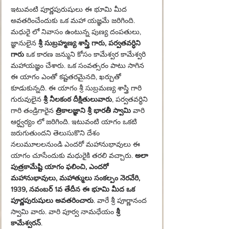
ఇటువంటి పూర్ణపురుషులు ఈ భూమి మీద 
అవతరించేందుకు ఒక మహా యజ్ఞమే జరిగింది. 
మధురై లో నివాసం ఉంటున్న పుణ్య దంపతులు, 
జ్ఞానులైన
 శ్రీ సుబ్రహ్మణ్య 
శాస్త్రి
 గారు, పర్వతవర్ధిని 
గారు
 ఒక 
కారణ జన్ముని
 కోసం కామేశ్వర కామేశ్వరి 
మహాయజ్ఞం చేశారు. ఒక సంవత్సరం పాటు సాగిన 
ఈ యాగం ఎంతో కష్టతరమైనది, ఖర్చుతో 
కూడుకున్నది. ఈ యాగం శ్రీ సుబ్రమణ్య శాస్త్రి గారి 
గురువులైన 
శ్రీ నీలకంఠ దీక్షితులువారు
, పర్వతవర్ధిని 
గారి తండ్రిగారైన 
త్రికాలజ్ఞాని శ్రీ భారతీ స్వామి
 వారి 
ఆర్ధ్వర్యం లో జరిగింది. ఇటువంటి యాగం ఒకటి 
జరుగుతుందని తెలుసుకొని దేశం 
నలుమూలలనుండి ఎందరో మహానుభావులు ఈ 
యాగం చూసేందుకు మధురైకి తరలి వచ్చారు. 
అలా 
పుత్రకామేష్టి యాగం ఫలించి, ఎందరో 
మహానుభావులు, మహాత్ములు సంకల్పం నెరవేరి, 
1939, నవంబర్ 1వ తేదీన ఈ భూమి మీద ఒక 
పూర్ణపురుషులు అవతరించారు
. వారే శ్రీ పూర్ణానంద 
స్వామి వారు. వారి పూర్వ నామధేయం 
శ్రీ 
కామేశ్వరన్
. 