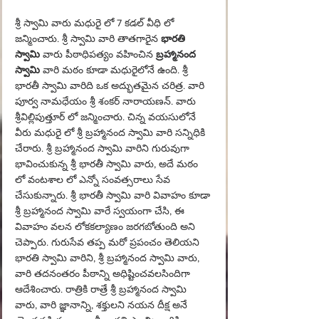
శ్రీ స్వామి వారు మధురై లో 7 కడల్ వీధి లో 
జన్మించారు. శ్రీ స్వామి వారి తాతగారైన 
భారతి 
స్వామి
 వారు పీఠాధిపత్యం వహించిన 
బ్రహ్మానంద 
స్వామి
 వారి మఠం కూడా మధురైలోనే ఉంది. శ్రీ 
భారతీ స్వామి వారిది ఒక అద్భుతమైన చరిత్ర. వారి 
పూర్వ నామధేయం శ్రీ శంకర్ నారాయణన్. వారు 
శ్రీవిల్లిపుత్తూర్ లో జన్మించారు. చిన్న వయసులోనే 
వీరు మధురై లో శ్రీ బ్రహ్మానంద స్వామి వారి సన్నిధికి 
చేరారు. శ్రీ బ్రహ్మానంద స్వామి వారిని గురువుగా 
భావించుకున్న శ్రీ భారతీ స్వామి వారు, అదే 
మఠం 
లో వంటశాల లో ఎన్నో సంవత్సరాలు సేవ 
చేసుకున్నారు. శ్రీ భారతీ స్వామి వారి వివాహం కూడా 
శ్రీ బ్రహ్మానంద స్వామి వారే స్వయంగా చేసి, ఈ 
వివాహం వలన లోకకల్యాణం జరగబోతుంది అని 
చెప్పారు. గురుసేవ తప్ప మరో ప్రపంచం తెలియని 
భారతి స్వామి వారిని, శ్రీ బ్రహ్మానంద స్వామి వారు, 
వారి తదనంతరం పీఠాన్ని అధిష్టించవలసిందిగా 
ఆదేశించారు. రాత్రికి రాత్రే శ్రీ బ్రహ్మానంద స్వామి 
వారు, వారి జ్ఞానాన్ని, శక్తులని 
న
యన దీక్ష అనే 