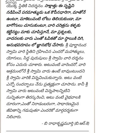
Songs
యొక్క స్థితికి నిదర్శనం.
 సాక్షాత్తు ఈ సృష్టిని 
నడిపించే పరమాత్ముడు ఒక కౌపీన
ధా
రిగా, మాతోనే 
ఉంటూ, మాకెటువంటి లోటు తెలియకుండా, మా 
బాగోగులు చూసుకుంటూ, వారి చరిత్రను కళ్ళకు 
కట్టినట్టు మాకు చూపిస్తూనే, మా ప్రశ్నలకు, 
వాదనలకు వారు ఎంతో ఓపికతో మా స్ధాయికి దిగి, 
అనుభవరూపం లో జ్ఞానబోధ చేసారు
. శ్రీ పూర్ణానంద 
స్వామి వారి స్థితిని గ్రహించిన ఎందరో మహాత్ములు, 
యోగులు, సిద్ధ పురుషులు శ్రీ స్వామి వారి దర్శనం 
కోసం ఎదురు చూశారు. అటువంటి వారెందరో, వారి 
ఆశ్రమంలోనే శ్రీ స్వామి వారు ఉంటే బావుంటుందని 
శ్రీ స్వామి వారికి విన్నవించుకున్నారు. అటు వంటి 
ఎన్నో సందర్భాలు నేను ప్రత్యక్షంగా చూసాను. కానీ శ్రీ 
స్వామి వారు అటువంటి విన్నపాలన్నిటిని 
సున్నితంగా తిరస్కరించి, అటు వంటి వైభవాలకి 
దూరంగా,ఎంతో నిరాడంబరంగా, సాధారణమైన 
జీవితాన్ని గడుపుతూ ఎందరికో మార్గదర్శకంగా 
నిలిచారు.
- బి రాధాకృష్ణమూర్తి (బి.ఆర్.కె)