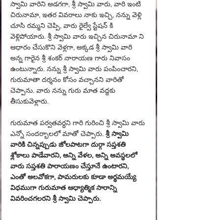
స్వామి వారిని అడగగా, శ్రీ స్వామి వారు, వారి ఇంటి 
చిరునామా, ఇతర వివరాలు నాకు ఇచ్చి, నన్ను వెళ్లి 
చూసి రమ్మని చెప్పి, వారు రైల్వే స్టేషన్ కి 
వెళ్లిపోయారు. శ్రీ స్వామి వారు ఇచ్చిన చిరునామా ని 
ఆధారం చేసుకొని వెళ్లగా, అక్కడ శ్రీ స్వామి వారి 
అన్న గారైన శ్రీ శంకర్ నారాయణ గారు నివాసం 
ఉంటున్నారు. నన్ను శ్రీ స్వామి వారు పంపించారని, 
గురుమాతా దర్శనం కోసం వచ్చానని వారితో 
చెప్పాను. వారు నన్ను గురు మాత వద్దకు 
తీసుకువెళ్లారు.
గురుమాత పర్వతవర్ధని గారి గురించి శ్రీ స్వామి వారు 
ఎన్నో సందర్భాలలో మాతో చెప్పారు.
 శ్రీ స్వామి 
వారికి చిన్నప్పుడు జోలపాటగా దుర్గా సప్తశతి 
శ్లోకాలు పాడేవారని, అన్ని వేళల, అన్ని అవస్థలలో 
వారు సప్తశతి పారాయణం చేస్తూనే ఉంటారని, 
ఎంతో అలవోకగా, పామరులకు కూడా అర్థమయ్యే 
విధముగా గురుమాత ఆధ్యాత్మిక సారాన్ని 
వివరించగలరని శ్రీ స్వామి చెప్పారు.