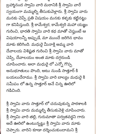
బ్రహ్మానంద స్వామి వారి మఠానికి శ్రీ స్వామి వారే 
స్వయంగా మమ్మల్ని తీసుకువెళ్లారు. శ్రీ స్వామి వారు 
మనకు చెప్పే ప్రతి విషయం మనకు కళ్ళకు కట్టినట్టు 
గా కనిపిస్తుంది. శ్రీ కామేశ్వర, కామేశ్వరి మహా యజ్ఞం 
గురించి, భారతి స్వామి వారి కథ మాతో చెప్తుంటే ఆ 
విషయాలన్నీ అప్పుడే, మా ముందే జరిగిన భావం 
మాకు కలిగింది. 
మధురై 
మీనాక్షి అమ్మ వారి 
దేవాలయ విశిష్టత గురించి శ్రీ స్వామి వారు మాతో 
చెప్పి, దేవాలయం అంత మాకు దగ్గరుండి 
చూపించారు. 
అ
లా మధురై లో ఎన్నో గొప్ప 
అనుభూతులు పొంది, అటు నుండి సాత్తూర్ కి 
బయలుదేరాము. శ్రీ స్వామి వారి బాల్యం మధురై కి 
సమీపం లో ఉన్న సాత్తూర్ అనే చిన్న ఊరిలో 
గడిచింది.
శ్రీ స్వామి వారు సాత్తూర్ లో చదువుకున్న పాఠశాలకి 
శ్రీ స్వామి వారు మమ్మల్ని తీసుకువెళ్లి చూపించారు. 
శ్రీ స్వామి వారి తల్లి, గురుమాతా పర్వతవర్ధని గారు 
అదే ఊరిలో ఉంటున్నట్టు శ్రీ స్వామి వారు మాకు 
చెప్పారు. వారిని కూడా దర్శించుకుందామని శ్రీ 