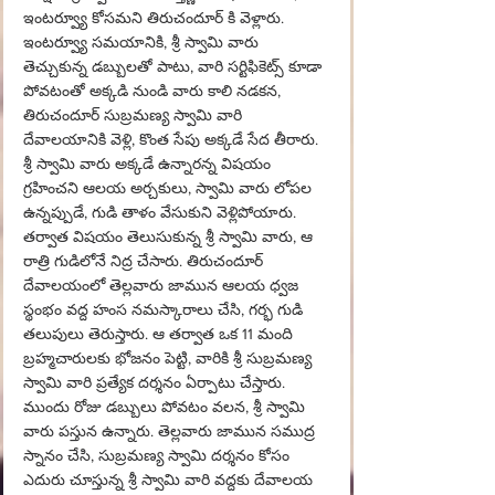
ఇంటర్వ్యూ కోసమని తిరుచందూర్ కి వెళ్లారు. 
ఇంటర్వ్యూ సమయానికి, శ్రీ స్వామి వారు 
తెచ్చుకున్న డబ్బులతో పాటు, వారి సర్టిఫికెట్స్ కూడా 
పోవటంతో అక్కడి నుండి వారు కాలి నడకన, 
తిరుచందూర్ సుబ్రమణ్య స్వామి వారి 
దేవాలయానికి వెళ్లి, కొంత సేపు అక్కడే సేద తీరారు. 
శ్రీ స్వామి వారు అక్కడే ఉన్నారన్న విషయం 
గ్రహించని ఆలయ అర్చకులు, స్వామి వారు లోపల 
ఉన్నప్పుడే, గుడి తాళం వేసుకుని వెళ్లిపోయారు. 
తర్వాత విషయం తెలుసుకున్న శ్రీ స్వామి వారు, ఆ 
రాత్రి గుడిలోనే నిద్ర చేసారు. తిరుచందూర్ 
దేవాలయంలో తెల్లవారు జామున ఆలయ ధ్వజ 
స్థంభం వద్ద హంస నమస్కారాలు చేసి, గర్భ గుడి 
తలుపులు తెరుస్తారు. ఆ తర్వాత ఒక 11 మంది 
బ్రహ్మచారులకు భోజనం పెట్టి, వారికి శ్రీ సుబ్రమణ్య 
స్వామి వారి ప్రత్యేక దర్శనం ఏర్పాటు చేస్తారు. 
ముందు రోజు డబ్బులు పోవటం వలన, శ్రీ స్వామి 
వారు పస్తున ఉన్నారు. తెల్లవారు జామున సముద్ర 
స్నానం చేసి, సుబ్రమణ్య స్వామి దర్శనం కోసం 
ఎదురు చూస్తున్న శ్రీ స్వామి వారి వద్దకు దేవాలయ 