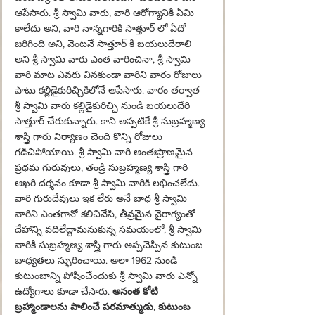
ఆపేసారు. శ్రీ స్వామి వారు, వారి ఆరోగ్యానికి ఏమి 
కాలేదు అని, వారి నాన్నగారికి సాత్తూర్ లో ఏదో 
జరిగింది అని, వెంటనే సాత్తూర్ కి బయలుదేరాలి 
అని శ్రీ స్వామి వారు ఎంత వారించినా, శ్రీ స్వామి 
వారి మాట ఎవరు వినకుండా వారిని వారం రోజులు 
పాటు 
కల్లిడైకురిచ్చికి
లోనే ఆపేసారు. వారం తర్వాత 
శ్రీ స్వామి వారు కల్లిడైకురిచ్చి నుండి బయలుదేరి 
సాత్తూర్ చేరుకున్నారు. కాని అప్పటికే శ్రీ సుబ్రహ్మణ్య 
శాస్త్రి గారు నిర్యాణం చెంది కొన్ని రోజులు 
గడిచిపోయాయి. శ్రీ స్వామి వారి అంతఃప్రాణమైన 
ప్రథమ గురువులు, తండ్రి సుబ్రహ్మణ్య శాస్త్రి గారి 
ఆఖరి దర్శనం కూడా శ్రీ స్వామి వారికి లభించలేదు. 
వారి గురుదేవులు ఇక లేరు అనే బాధ శ్రీ స్వామి 
వారిని ఎంతగానో కలిచివేసి, తీవ్రమైన వైరాగ్యంతో 
దేహాన్ని వదిలేద్దామనుకున్న సమయంలో, శ్రీ స్వామి 
వారికి సుబ్రహ్మణ్య శాస్త్రి గారు అప్పచెప్పిన కుటుంబ 
బాధ్యతలు స్ఫురించాయి. అలా 1962 నుండి 
కుటుంబాన్ని పోషించేందుకు శ్రీ స్వామి వారు ఎన్నో 
ఉద్యోగాలు కూడా చేసారు. 
అనంత కోటి 
బ్రహ్మాండాలను పాలించే పరమాత్ముడు, కుటుంబ 