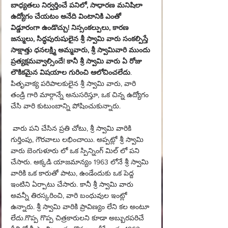
బాధ్యతలు నిర్వర్తించే పనిలో, సాధారణ మనిషిలా 
ఉద్యోగం చేయటం అనేది వింటానికి ఎంతో 
విడ్డూరంగా ఉండొచ్చు! నిస్సంకల్పులు, కారణ 
జన్ములు, సిద్ధపురుషులైన శ్రీ స్వామి వారు సంకల్పిస్తే 
సాక్షాత్తు ధనలక్ష్మి అమ్మవారు, శ్రీ స్వామివారి ముందు 
ప్రత్యక్షమవ్వాల్సిందే! కానీ శ్రీ స్వామి వారు ఏ రోజు 
లౌకికమైన విషయాల గురించి ఆలోచించలేదు
. 
పితృవాక్య పరిపాలకులైన శ్రీ స్వామి వారు, వారి 
తండ్రి గారి మార్గాన్నే అనుసరిస్తూ, ఒక చిన్న ఉద్యోగం 
చేసి వారి కుటుంబాన్ని పోషించుకున్నారు.
 వారు పని చేసిన ప్రతి చోటు, శ్రీ స్వామి వారికి 
గుర్తింపు, గౌరవాలు లభించాయి. అప్పట్లో శ్రీ స్వామి 
వారు బెంగుళూరు లో ఒక స్పిన్నింగ్ మిల్ లో పని 
చేసారు. అక్కడి యాజమాన్యం 1963 లోనే శ్రీ స్వామి 
వారికి ఒక కారుతో పాటు, ఉండేందుకు ఒక పెద్ద 
ఇంటిని ఏర్పాటు చేసారు. కానీ శ్రీ స్వామి వారు 
అవన్నీ తిరస్కరించి, వారి బంధువుల ఇంట్లో 
ఉన్నారు. శ్రీ స్వామి వారికి ప్రావిణ్యం లేని కల అంటూ 
లేదు.గొప్ప గొప్ప చిత్రకారులని కూడా అబ్బురపరిచే 