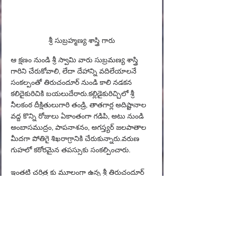
శ్రీ సుబ్రహ్మణ్య శాస్త్రి గారు
ఆ క్షణం నుండి శ్రీ స్వామి వారు సుబ్రమణ్య శాస్త్రి 
గారిని చేరుకోవాలి, లేదా దేహాన్ని వదిలేయాలనే 
సంకల్పంతో తిరుచందూర్ నుండి కాలి నడకన 
కలిదైకురిచికి బయలుదేరారు.కల్లిడైకురిచ్చిలో శ్రీ 
నీలకంఠ దీక్షితులుగారి తండ్రి, తాతగార్ల అదిష్టానాల 
వద్ద కొన్ని రోజులు ఏకాంతంగా గడిపి, అటు నుండి 
అంబాసముద్రం, పాపనాశనం, అగస్త్యర్ జలపాతాల 
మీదగా పోతిగై శిఖరాగ్రానికి చేరుకున్నారు.వరుణ 
గుహలో కఠోరమైన తపస్సుకు సంకల్పించారు.
ఇంతటి చరిత్ర కు మూలంగా ఉన్న శ్రీ తిరుచందూర్ 
సుబ్రహ్మణ్య స్వామి వారి దేవాలయానికి శ్రీ స్వామి 
వారు మమ్మల్ని తీసుకువెళ్లి, అక్కడ స్థల పురాణం 
తో పాటు, స్వామి వారి చరిత్రలో జరిగిన ఈ 
వృత్తాన్తమంతా మాకు వివరించారు.