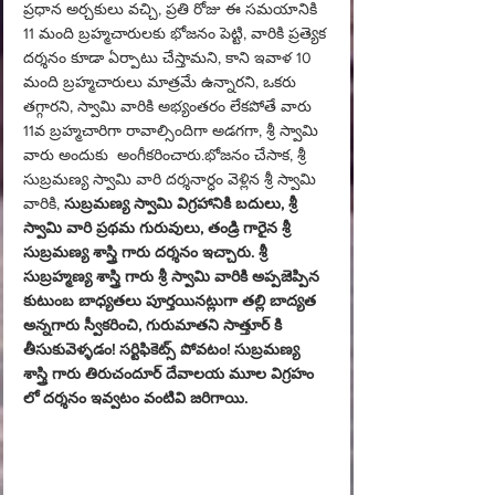
ప్రధాన అర్చకులు వచ్చి, ప్రతి రోజు ఈ సమయానికి 
11 మంది బ్రహ్మచారులకు భోజనం పెట్టి, వారికి ప్రత్యెక 
దర్శనం కూడా ఏర్పాటు చేస్తామని, కాని ఇవాళ 10 
మంది బ్రహ్మచారులు మాత్రమే ఉన్నారని, ఒకరు 
తగ్గారని, స్వామి వారికి అభ్యంతరం లేకపోతే వారు 
11వ బ్రహ్మచారిగా రావాల్సిందిగా అడగగా, శ్రీ స్వామి 
వారు అందుకు  అంగీకరించారు.భోజనం చేసాక, శ్రీ 
సుబ్రమణ్య స్వామి వారి దర్శనార్ధం వెళ్లిన శ్రీ స్వామి 
వారికి, 
సుబ్రమణ్య స్వామి విగ్రహానికి బదులు, శ్రీ 
స్వామి వారి ప్రథమ గురువులు, తండ్రి గారైన శ్రీ 
సుబ్రమణ్య శాస్త్రి గారు దర్శనం ఇచ్చారు. శ్రీ 
సుబ్రహ్మణ్య శాస్త్రి గారు శ్రీ స్వామి వారికి అప్పజెప్పిన 
కుటుంబ బాధ్యతలు పూర్తయినట్లుగా తల్లి బాద్యత 
అన్నగారు స్వీకరించి, గురుమాతని సాత్తూర్ కి 
తీసుకువెళ్ళడం! సర్టిఫికెట్స్ పోవటం! సుబ్రమణ్య 
శాస్త్రి గారు తిరుచందూర్ దేవాలయ మూల విగ్రహం 
లో దర్శనం ఇవ్వటం వంటివి జరిగాయి.