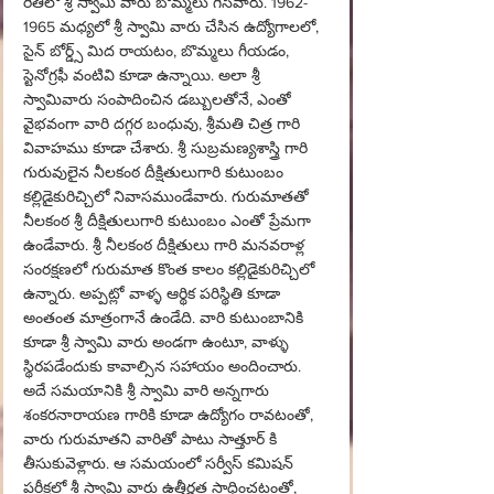
రీతిలో శ్రీ స్వామి వారు బొమ్మలు గీసేవారు. 1962-
1965 మధ్యలో శ్రీ స్వామి వారు చేసిన ఉద్యోగాలలో, 
సైన్ బోర్డ్స్ మిద రాయటం, బొమ్మలు గీయడం, 
స్టెనోగ్రఫీ వంటివి కూడా ఉన్నాయి. అలా శ్రీ 
స్వామివారు సంపాదించిన డబ్బులతోనే, ఎంతో 
వైభవంగా వారి దగ్గర బంధువు, శ్రీమతి చిత్ర గారి 
వివాహము కూడా చేశారు. శ్రీ సుబ్రమణ్యశాస్త్రి గారి 
గురువులైన నీలకంఠ దీక్షితులుగారి కుటుంబం 
కల్లిడైకురిచ్చిలో నివాసముండేవారు. గురుమాతతో 
నీలకంఠ శ్రీ దీక్షితులుగారి కుటుంబం ఎంతో ప్రేమగా 
ఉండేవారు. శ్రీ నీలకంఠ దీక్షితులు గారి మనవరాళ్ల 
సంరక్షణలో గురుమాత కొంత కాలం కల్లిడైకురిచ్చిలో 
ఉన్నారు. అప్పట్లో వాళ్ళ ఆర్థిక పరిస్థితి కూడా 
అంతంత మాత్రంగానే ఉండేది. వారి కుటుంబానికి 
కూడా శ్రీ స్వామి వారు అండగా ఉంటూ, వాళ్ళు 
స్థిరపడేందుకు కావాల్సిన సహాయం అందించారు. 
అదే సమయానికి శ్రీ స్వామి వారి అన్నగారు 
శంకరనారాయణ గారికి కూడా ఉద్యోగం రావటంతో, 
వారు గురుమాతని వారితో పాటు సాత్తూర్ కి 
తీసుకువెళ్లారు. ఆ సమయంలో సర్వీస్ కమిషన్ 
పరీక్షలో శ్రీ స్వామి వారు ఉత్తీర్ణత సాధించటంతో, 