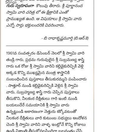
Songs
గురు స్వరూపంగా
  కొలువు తీరారు. శ్రీ పూర్ణానంద 
స్వామి వారి చరిత్ర లో ఈ క్షేత్రానికి ఎంతో 
ప్రాముఖ్యత ఉంది. ఆ విషయాలు శ్రీ స్వామి వారు 
ఎన్నో సార్లు భక్తులందరికి వివరించారు.
- బి రాధాకృష్ణమూర్తి (బి.ఆర్.కె)
1961వ సంవత్సరం డిసెంబర్ నెలలో శ్రీ స్వామి వారి 
తండ్రి గారు, ప్రథమ గురువులైన శ్రీ సుబ్రమణ్య శాస్త్రి 
గారు ఒక రోజు శ్రీ స్వామి వారిని కల్లిడైకురిచ్చికి వెళ్లి 
అక్కడ కొన్ని ముఖ్యమైన మంత్ర శాస్త్రానికి 
సంబంధించిన పుస్తకాలు తీసుకురమ్మని పంపించారు 
. సాత్తూర్ నుండి కల్లిడైకురిచ్చికి వెళ్లిన శ్రీ స్వామి 
వారు, సుబ్రహ్మణ్య శాస్త్రి గారు చెప్పిన పుస్తకాలు 
తీసుకొని, నీలకంఠ దీక్షితులు గారి ఇంటి నుండి 
బయలుదేరే సమయానికి శ్రీ స్వామి వారు 
ఉన్నట్టుండి అకారణంగా నెత్తురు కక్కోవటంతో 
నీలకంఠ దీక్షితులు వారి కుటుంబ సభ్యులు ఆందోళన 
చెంది శ్రీ స్వామి వారిని వాళ్ళ ఇంట్లోనే కొన్ని రోజులు 
ఉండి విశ్రాంతి తీసుకోవలసిందిగా బలవంతం చేసి 