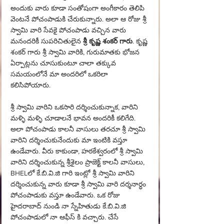
అందుకు వారు కూడా సంతోషంగా అంగీకారం తెలిపి 
వెంటనే పోచంపాడుకి చేరుకున్నారు. అలా ఆ రోజు శ్రీ 
స్వామి వారి సేవకై పోచంపాడు వచ్చిన వారు 
మనందరికీ సుపరిచితులైన
 శ్రీ కృష్ణ శంకర్ గారు
. కృష్ణ 
శంకర్ గారు శ్రీ స్వామి వారికి, గురుమాతకు భోజన 
ఏర్పాట్లను చూసుకుంటూ చాలా తక్కువ 
సమయంలోనే మా అందరిలో ఒకరిలా 
కలిసిపోయారు.
శ్రీ స్వామి వారిని ఒకసారి దర్శించుకున్నాక, వారిని 
మళ్ళి మళ్ళి చూడాలనే భావన అందరికీ కలిగేది. 
అలా పోచంపాడు కాలనీ వాసులు తరచూ శ్రీ స్వామి 
వారిని దర్శించుకునేందుకు మా ఇంటికి వస్తూ 
ఉండేవారు. వీరు కాకుండా, హఠకేశ్వరంలో శ్రీ స్వామి 
వారిని దర్శించుకున్న శ్రీశైలం ప్రాజెక్ట్ కాలనీ వాసులు, 
BHELలో కే.బి.వి.జి గారి ఇంట్లో శ్రీ స్వామి వారిని 
దర్శించుకున్న వారు కూడా శ్రీ స్వామి వారి దర్శనార్ధం 
పోచంపాడుకు వస్తూ ఉండేవారు. ఒక రోజు 
హైదరాబాద్ నుండి నా స్నేహితుడు కే.బి.వి.జి 
పోచంపాడులో నా ఆఫీస్ కి వచ్చారు. చేసే 