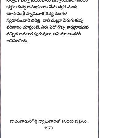
సన్నిధికి ఎన్నో కుటుంబాలు వచ్చాయి.అలా ఎందరో 
భక్తుల దివ్య అనుభవాలు నేను దగ్గర నుండి 
చూసాను.శ్రీ స్వామివారి దివ్య మంగళ 
స్వరూపం,వారి చరిత్ర, వారి చుట్టూ పెరుగుతున్న 
పరివారం చూస్తుంటే, వీరు ఏదో గొప్ప కార్యసాధనకు 
వచ్చిన అవతార పురుషులు అని మా అందరికీ 
అనిపించింది.
పోచంపాడులో శ్రీ స్వామివారితో కొందరు భక్తులు. 
1970.