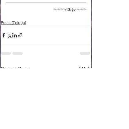
********సశేషం********
Posts (Telugu)
See All
Recent Posts