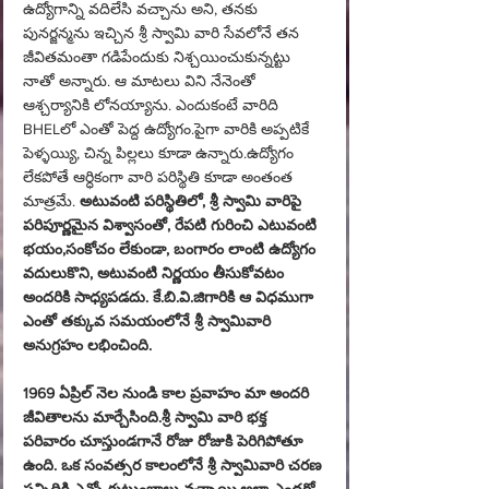
ఉద్యోగాన్ని వదిలేసి వచ్చాను అని, తనకు 
పునర్జన్మను ఇచ్చిన శ్రీ స్వామి వారి సేవలోనే తన 
జీవితమంతా గడిపేందుకు నిశ్చయించుకున్నట్టు 
నాతో అన్నారు. ఆ మాటలు విని నేనెంతో 
ఆశ్చర్యానికి లోనయ్యాను. ఎందుకంటే వారిది 
BHELలో ఎంతో పెద్ద ఉద్యోగం.పైగా వారికి అప్పటికే 
పెళ్ళయ్యి, చిన్న పిల్లలు కూడా ఉన్నారు.ఉద్యోగం 
లేకపోతే ఆర్ధికంగా వారి పరిస్థితి కూడా అంతంత 
మాత్రమే. 
అటువంటి పరిస్థితిలో, శ్రీ స్వామి వారిపై 
పరిపూర్ణమైన విశ్వాసంతో, రేపటి గురించి ఎటువంటి 
భయం,సంకోచం లేకుండా, బంగారం లాంటి ఉద్యోగం 
వదులుకొని, అటువంటి నిర్ణయం తీసుకోవటం 
అందరికి సాధ్యపడదు. కే.బి.వి.జిగారికి ఆ విధముగా 
ఎంతో తక్కువ సమయంలోనే శ్రీ స్వామివారి 
అనుగ్రహం లభించింది.
1969 ఏప్రిల్ నెల నుండి కాల ప్రవాహం మా అందరి 
జీవితాలను మార్చేసింది.శ్రీ స్వామి వారి భక్త 
పరివారం చూస్తుండగానే రోజు రోజుకి పెరిగిపోతూ 
ఉంది. ఒక సంవత్సర కాలంలోనే శ్రీ స్వామివారి చరణ 