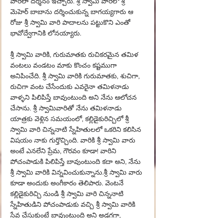
వారిలా దర్శనం ఇచ్చారు. శ్రీ స్వామి వారిలో శ్రీ 
మెహెర్ బాబాను దర్శించుకున్న బాగయ్యగారు ఆ 
రోజు శ్రీ స్వామి వారి పాదాలను పట్టుకొని ఎంతో 
భావోద్వేగానికి లోనయ్యారు.
శ్రీ స్వామి వారికి, గురుమాతకు రుచికరమైన తమిళ 
వంటలు వండటం మాకు కొంచం కష్టముగా 
అనిపించేది. శ్రీ స్వామి వారికి గురుమాతకు, శుచిగా, 
రుచిగా వంట చేసేందుకు ఎవరైనా తమిళనాడు 
వాళ్ళని పిలిపిస్తే బావుంటుంది అని నేను ఆలోచన 
చేసాను. శ్రీ స్వామివారితో నేను తమిళనాడు 
యాత్రకు వెళ్లిన సమయంలో, కల్లిడైకురిచ్చిలో శ్రీ 
స్వామి వారి చిన్ననాటి స్నేహితులలో ఒకరిని కలిసిన 
విషయం నాకు గుర్తొచ్చింది. వారికి శ్రీ స్వామి వారు 
అంటే ఎనలేని ప్రేమ, గౌరవం కూడా! వారిని 
పోచంపాడుకి పిలిపిస్తే బావుంటుంది కదా అని, నేను 
శ్రీ స్వామి వారికి విన్నవించుకున్నాను.శ్రీ స్వామి వారు 
కూడా అందుకు అంగీకారం తెలిపారు. వెంటనే 
కల్లిడైకురిచ్చి నుండి శ్రీ స్వామి వారి చిన్ననాటి 
స్నేహితుడిని పోచంపాడుకు వచ్చి శ్రీ స్వామి వారికి 
సేవ చేసుకుంటే బావుంటుంది అని అడగగా, 