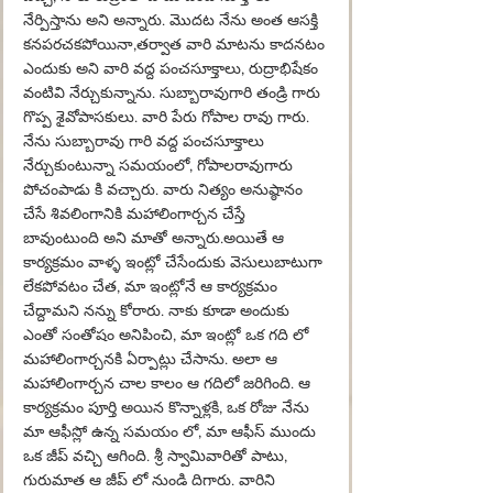
నేర్పిస్తాను అని అన్నారు. మొదట నేను అంత ఆసక్తి 
కనపరచకపోయినా,తర్వాత వారి మాటను కాదనటం 
ఎందుకు అని వారి వద్ద పంచసూక్తాలు, రుద్రాభిషేకం 
వంటివి నేర్చుకున్నాను. సుబ్బారావుగారి తండ్రి గారు 
గొప్ప శైవోపాసకులు. వారి పేరు గోపాల రావు గారు. 
నేను సుబ్బారావు గారి వద్ద పంచసూక్తాలు 
నేర్చుకుంటున్నా సమయంలో, గోపాలరావుగారు 
పోచంపాడు కి వచ్చారు. వారు నిత్యం అనుష్ఠానం 
చేసే శివలింగానికి మహాలింగార్చన చేస్తే 
బావుంటుంది అని మాతో అన్నారు.అయితే ఆ 
కార్యక్రమం వాళ్ళ ఇంట్లో చేసేందుకు వెసులుబాటుగా 
లేకపోవటం చేత, మా ఇంట్లోనే ఆ కార్యక్రమం 
చేద్దామని నన్ను కోరారు. నాకు కూడా అందుకు 
ఎంతో సంతోషం అనిపించి, మా ఇంట్లో ఒక గది లో 
మహాలింగార్చనకి ఏర్పాట్లు చేసాను. అలా ఆ 
మహాలింగార్చన చాల కాలం ఆ గదిలో జరిగింది. ఆ 
కార్యక్రమం పూర్తి అయిన కొన్నాళ్లకి, ఒక రోజు నేను 
మా ఆఫీస్లో ఉన్న సమయం లో, మా ఆఫీస్ ముందు 
ఒక జీప్ వచ్చి ఆగింది. శ్రీ స్వామివారితో పాటు, 
గురుమాత ఆ జీప్ లో నుండి దిగారు. వారిని 