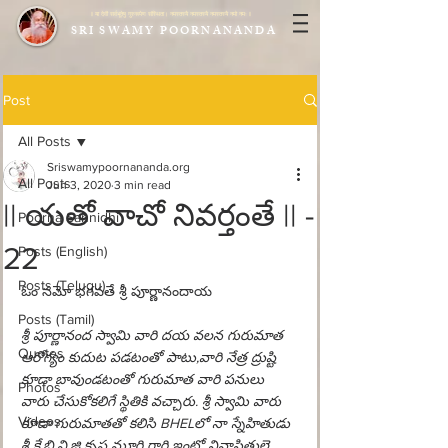
|| या देवी सर्वभूतेषु गुरुरूपेण संस्थिता। नमस्तस्यै नमस्तस्यै नमस्तस्यै नमो नमः ||
SRI SWAMY POORNANANDA
Post
All Posts
Sriswamypoornananda.org
All Posts
Jun 3, 2020
3 min read
|| యతో వాచో నివర్తంతే || -
Poorna Sannidhi
22
Posts (English)
Posts (Telugu)
ఓం నమో భగవతే శ్రీ పూర్ణానందాయ
Posts (Tamil)
శ్రీ పూర్ణానంద స్వామి వారి దయ వలన గురుమాత 
Quotes
ఆరోగ్యం కుదుట పడటంతో పాటు,వారి నేత్ర ద్రుష్టి 
కూడా బావుండటంతో గురుమాత వారి పనులు 
Photos
వారు చేసుకోకలిగే స్థితికి వచ్చారు. శ్రీ స్వామి వారు 
Videos
కూడా గురుమాతతో కలిసి BHELలో నా స్నేహితుడు 
శ్రీ కే.బి.వి.జి కృష్ణ మూర్తి గారి ఇంట్లో నివాసితులై 