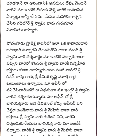
చూడగానే నా ఆనందానికి అవధులు లేవు. వెంటనే 
వారిని మా ఇంటికి తీసుకు వెళ్లి, వారికి కావలసిన 
ఏర్పాట్లు అన్నీ చేసాను. మేము మహాలింగార్చన 
చేసిన గదిలోనే శ్రీ స్వామి వారు గురుమాత 
నివాసితులయ్యారు.
పోచంపాడు ప్రాజెక్ట్ కాలనీలో ఇలా ఒక కాషాయధారి, 
జటాధారి ఉన్నారని తెలుసుకొని చాలా మంది శ్రీ 
స్వామి వారి దర్శనార్ధం మా ఇంటికి వచ్చారు.అలా 
వచ్చిన వారిలో కొందరు శ్రీ స్వామి వారికి సన్నిహిత 
భక్తులు కూడా అయ్యారు.అటు వంటి వారిలో శ్రీ 
కిషన్ రావు గారు, శ్రీ కే.వి.జి కృష్ణ మూర్తి గార్ల 
కుటుంబాలు ఉన్నాయి. మా ఆఫీస్ లో 
పనిచేసేవారెందరో ఆ విధముగా మా ఇంట్లో శ్రీ స్వామి 
వారిని దర్శించుకున్నారు. మా ఆఫీస్ లో శ్రీ 
బాగయ్యగారు అని డివిజినల్ కోర్సు ఆఫీసర్ పని 
చేస్తూ ఉండేవారు.వారు శ్రీ మెహెర్ బాబా వారి 
భక్తులు. శ్రీ స్వామి వారి గురించి విని, వారిని 
దర్శించుకునేందుకు బాగయ్య గారు మా ఇంటికి 
వచ్చారు. వారికి శ్రీ స్వామి వారు శ్రీ మెహర్ బాబా 