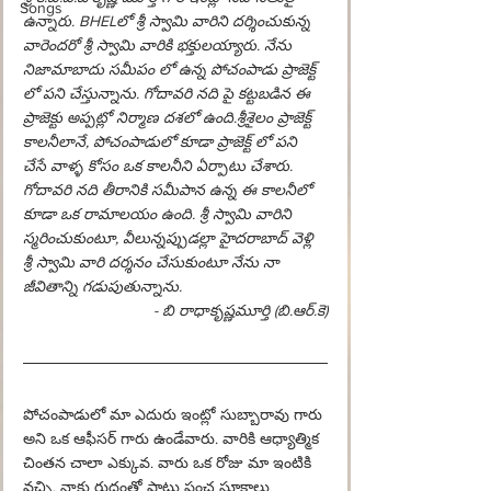
Songs
ఉన్నారు. BHELలో శ్రీ స్వామి వారిని దర్శించుకున్న 
వారెందరో శ్రీ స్వామి వారికి భక్తులయ్యారు. నేను 
నిజామాబాదు సమీపం లో ఉన్న పోచంపాడు ప్రాజెక్ట్ 
లో పని చేస్తున్నాను. గోదావరి నది పై కట్టబడిన ఈ 
ప్రాజెక్టు అప్పట్లో నిర్మాణ దశలో ఉంది.శ్రీశైలం ప్రాజెక్ట్ 
కాలనీలానే, పోచంపాడులో కూడా ప్రాజెక్ట్ లో పని 
చేసే వాళ్ళ కోసం ఒక కాలనీని ఏర్పాటు చేశారు. 
గోదావరి నది తీరానికి సమీపాన ఉన్న ఈ కాలనీలో 
కూడా ఒక రామాలయం ఉంది. శ్రీ స్వామి వారిని 
స్మరించుకుంటూ, వీలున్నప్పుడల్లా హైదరాబాద్ వెళ్లి 
శ్రీ స్వామి వారి దర్శనం చేసుకుంటూ నేను నా 
జీవితాన్ని గడుపుతున్నాను.
- బి రాధాకృష్ణమూర్తి (బి.ఆర్.కె)
పోచంపాడులో మా ఎదురు ఇంట్లో సుబ్బారావు గారు 
అని ఒక ఆఫీసర్ గారు ఉండేవారు. వారికి ఆధ్యాత్మిక 
చింతన చాలా ఎక్కువ. వారు ఒక రోజు మా ఇంటికి 
వచ్చి, నాకు రుద్రంతో పాటు పంచ సూక్తాలు 